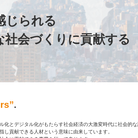
感じられる
な社会づくりに貢献する
rs”
.
ル化とデジタル化がもたらす社会経済の大激変時代に社会的な
指し貢献できる人材という意味に由来しています。